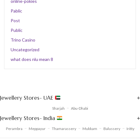
online-pokies
Pablic
Post
Public
Trino Casino
Uncategorized
what does nlu mean 8
Jewellery Stores- UAE
Sharjah
Abu-Dhabi
Jewellery Stores- India
Perambra
Meppayur
Thamarassery
Mukkam
Balussery
Iritty