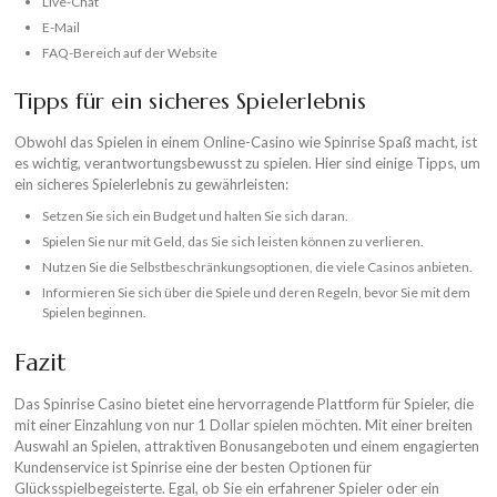
Live-Chat
E-Mail
FAQ-Bereich auf der Website
Tipps für ein sicheres Spielerlebnis
Obwohl das Spielen in einem Online-Casino wie Spinrise Spaß macht, ist
es wichtig, verantwortungsbewusst zu spielen. Hier sind einige Tipps, um
ein sicheres Spielerlebnis zu gewährleisten:
Setzen Sie sich ein Budget und halten Sie sich daran.
Spielen Sie nur mit Geld, das Sie sich leisten können zu verlieren.
Nutzen Sie die Selbstbeschränkungsoptionen, die viele Casinos anbieten.
Informieren Sie sich über die Spiele und deren Regeln, bevor Sie mit dem
Spielen beginnen.
Fazit
Das Spinrise Casino bietet eine hervorragende Plattform für Spieler, die
mit einer Einzahlung von nur 1 Dollar spielen möchten. Mit einer breiten
Auswahl an Spielen, attraktiven Bonusangeboten und einem engagierten
Kundenservice ist Spinrise eine der besten Optionen für
Glücksspielbegeisterte. Egal, ob Sie ein erfahrener Spieler oder ein