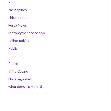
7
casinopinco
chickenroad
Forex News
Motorcycle Service 460
online-pokies
Pablic
Post
Public
Trino Casino
Uncategorized
what does nlu mean 8