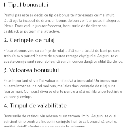
1. Tipul bonusului
Primul pas este să decizi ce tip de bonus te interesează cel mai mult.
Dacă ești la început de drum, un bonus de bun venit ar putea fi alegerea
ideală. Dacă ești un jucător frecvent, bonusurile de fidelitate sau
cashback ar putea fi mai atractive.
2. Cerințele de rulaj
Fiecare bonus vine cu cerințe de rulaj, adică suma totală de bani pe care
trebuie să o pariezi înainte de a putea retrage câștigurile. Asigură-te că
aceste cerințe sunt rezonabile și că sunt în concordanță cu stilul tău de joc.
3. Valoarea bonusului
Este important să verifici valoarea efectivă a bonusului. Un bonus mare
nu este întotdeauna cel mai bun, mai ales dacă cerințele de rulaj sunt
foarte mari. Compară diverse oferte pentru a găsi echilibrul perfect între
valoare și cerințe.
4. Timpul de valabilitate
Bonusurile de cazinou vin adesea cu un termen limită. Asigură-te că ai
suficient timp pentru a îndeplini cerințele înainte ca bonusul să expire.
Verifică detaliile înainte de a te angaja la un bonus.