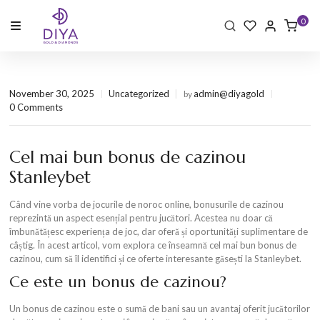
0
November 30, 2025
Uncategorized
admin@diyagold
by
0 Comments
Cel mai bun bonus de cazinou
Stanleybet
Când vine vorba de jocurile de noroc online, bonusurile de cazinou
reprezintă un aspect esențial pentru jucători. Acestea nu doar că
îmbunătățesc experiența de joc, dar oferă și oportunități suplimentare de
câștig. În acest articol, vom explora ce înseamnă cel mai bun bonus de
cazinou, cum să îl identifici și ce oferte interesante găsești la Stanleybet.
Ce este un bonus de cazinou?
Un bonus de cazinou este o sumă de bani sau un avantaj oferit jucătorilor