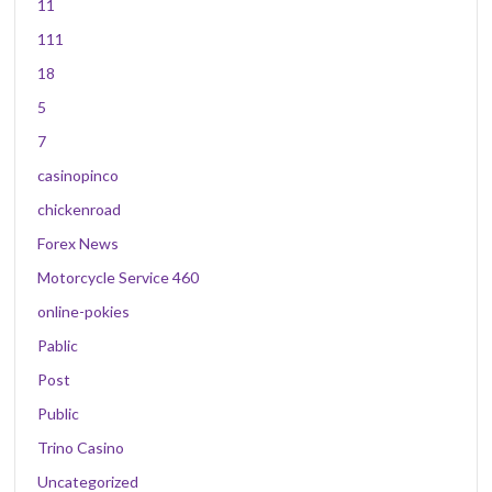
11
111
18
5
7
casinopinco
chickenroad
Forex News
Motorcycle Service 460
online-pokies
Pablic
Post
Public
Trino Casino
Uncategorized