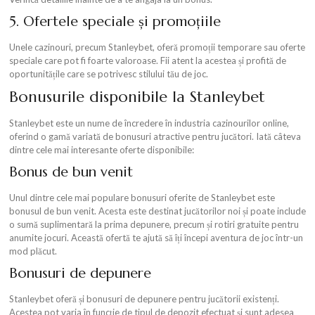
5. Ofertele speciale și promoțiile
Unele cazinouri, precum Stanleybet, oferă promoții temporare sau oferte
speciale care pot fi foarte valoroase. Fii atent la acestea și profită de
oportunitățile care se potrivesc stilului tău de joc.
Bonusurile disponibile la Stanleybet
Stanleybet este un nume de încredere în industria cazinourilor online,
oferind o gamă variată de bonusuri atractive pentru jucători. Iată câteva
dintre cele mai interesante oferte disponibile:
Bonus de bun venit
Unul dintre cele mai populare bonusuri oferite de Stanleybet este
bonusul de bun venit. Acesta este destinat jucătorilor noi și poate include
o sumă suplimentară la prima depunere, precum și rotiri gratuite pentru
anumite jocuri. Această ofertă te ajută să îți începi aventura de joc într-un
mod plăcut.
Bonusuri de depunere
Stanleybet oferă și bonusuri de depunere pentru jucătorii existenți.
Acestea pot varia în funcție de tipul de depozit efectuat și sunt adesea