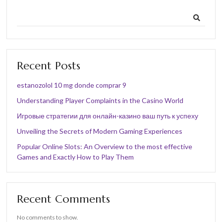
Recent Posts
estanozolol 10 mg donde comprar 9
Understanding Player Complaints in the Casino World
Игровые стратегии для онлайн-казино ваш путь к успеху
Unveiling the Secrets of Modern Gaming Experiences
Popular Online Slots: An Overview to the most effective
Games and Exactly How to Play Them
Recent Comments
No comments to show.