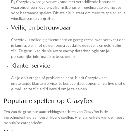
Bij Crazyfox word je verwelkomd met verschillende bonussen,
waaronder een royale welkomstbonus en regelmatige promoties
voor bestaande spelers. Dit stelt je in staat om meer te spelen en je
winstkansen te vergroten.
Veilig en betrouwbaar
Crazyfox is volledig gelicentieerd en gereguleerd, wat betekent dat
je kunt spelen met de gemoedsrust dat je gegevens en geld veilig
zijn. Ze gebruiken de nieuwste encryptietechnologie om je
persoonlijke informatie te beschermen.
Klantenservice
Als je ooit vragen of problemen hebt, biedt Crazyfox een
uitstekende klantenservice. Je kunt contact opnemen via live chat of
e-mail, en ze zijn altijd bereid om je te helpen.
Populaire spellen op Crazyfox
Een van de grootste aantrekkingskrachten van Crazyfox is de
verscheidenheid aan beschikbare spellen. Hier zijn enkele van de meest
populaire categorieën: