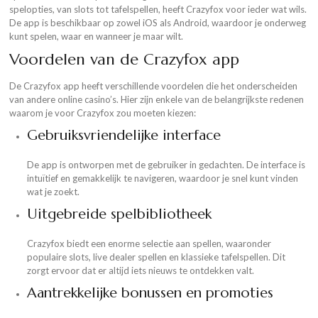
spelopties, van slots tot tafelspellen, heeft Crazyfox voor ieder wat wils.
De app is beschikbaar op zowel iOS als Android, waardoor je onderweg
kunt spelen, waar en wanneer je maar wilt.
Voordelen van de Crazyfox app
De Crazyfox app heeft verschillende voordelen die het onderscheiden
van andere online casino’s. Hier zijn enkele van de belangrijkste redenen
waarom je voor Crazyfox zou moeten kiezen:
Gebruiksvriendelijke interface
De app is ontworpen met de gebruiker in gedachten. De interface is
intuïtief en gemakkelijk te navigeren, waardoor je snel kunt vinden
wat je zoekt.
Uitgebreide spelbibliotheek
Crazyfox biedt een enorme selectie aan spellen, waaronder
populaire slots, live dealer spellen en klassieke tafelspellen. Dit
zorgt ervoor dat er altijd iets nieuws te ontdekken valt.
Aantrekkelijke bonussen en promoties