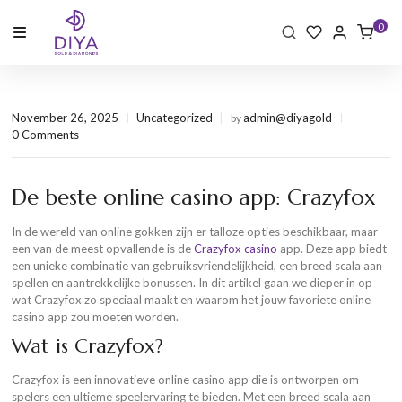
0
November 26, 2025
Uncategorized
admin@diyagold
by
0 Comments
De beste online casino app: Crazyfox
In de wereld van online gokken zijn er talloze opties beschikbaar, maar
een van de meest opvallende is de
Crazyfox casino
app. Deze app biedt
een unieke combinatie van gebruiksvriendelijkheid, een breed scala aan
spellen en aantrekkelijke bonussen. In dit artikel gaan we dieper in op
wat Crazyfox zo speciaal maakt en waarom het jouw favoriete online
casino app zou moeten worden.
Wat is Crazyfox?
Crazyfox is een innovatieve online casino app die is ontworpen om
spelers een ultieme speelervaring te bieden. Met een breed scala aan