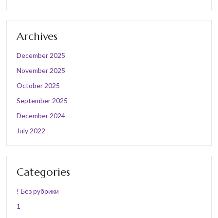
Archives
December 2025
November 2025
October 2025
September 2025
December 2024
July 2022
Categories
! Без рубрики
1