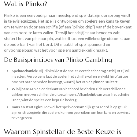
Wat is Plinko?
Plinko is een eenvoudig maar meeslepend spel dat zijn oorsprong vindt
in televisiequizzen. Het spel is ontworpen om spelers een kans te geven
om te winnen door een schijfje (of een “plinko chip”) vanaf de bovenkant
van een bord te laten vallen. Terwijl het schijfje naar beneden valt,
stuitert het van pin naar pin, wat leidt tot een willekeurige uitkomst aan
de onderkant van het bord. Dit maakt het spel spannend en
onvoorspelbaar, wat het voor spelers aantrekkelijk maakt.
De Basisprincipes van Plinko Gambling
Spelmechaniek:
Bij Plinko kiest de speler eerst het bedrag dat hij of zij wil
inzetten. Vervolgens laat de speler het schijfje vallen en kijkt hij of zij toe
hoe het naar beneden beweegt, waarbij het van de pinnen stuitert.
Winlijnen:
Aan de onderkant van het bord bevinden zich verschillende
vakken met verschillende uitbetalingen. Afhankelijk van waar het schijfje
landt, wint de speler een bepaald bedrag.
Kans en strategie:
Hoewel het spel voornamelijk gebaseerd is op geluk,
zijn er strategieën die spelers kunnen gebruiken om hun kansen op winst
te vergroten.
Waarom Spinstellar de Beste Keuze is