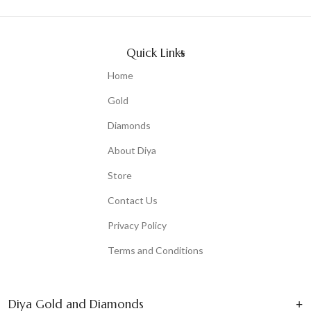
Quick Links
Home
Gold
Diamonds
About Diya
Store
Contact Us
Privacy Policy
Terms and Conditions
Diya Gold and Diamonds