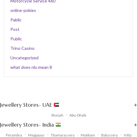
Motorcycle Service 460
online-pokies
Pablic
Post
Public
Trino Casino
Uncategorized
what does nlu mean 8
Jewellery Stores- UAE
Sharjah
Abu-Dhabi
Jewellery Stores- India
Perambra
Meppayur
Thamarassery
Mukkam
Balussery
Iritty