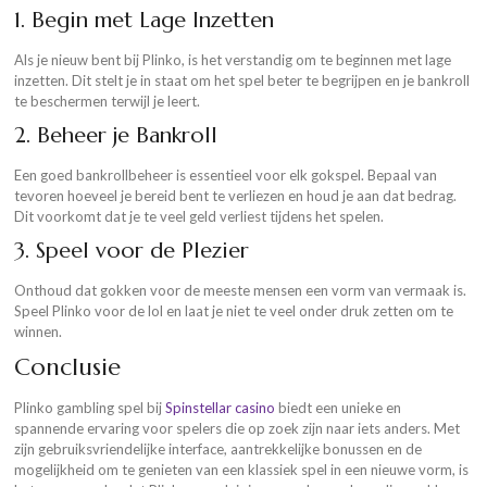
1. Begin met Lage Inzetten
Als je nieuw bent bij Plinko, is het verstandig om te beginnen met lage
inzetten. Dit stelt je in staat om het spel beter te begrijpen en je bankroll
te beschermen terwijl je leert.
2. Beheer je Bankroll
Een goed bankrollbeheer is essentieel voor elk gokspel. Bepaal van
tevoren hoeveel je bereid bent te verliezen en houd je aan dat bedrag.
Dit voorkomt dat je te veel geld verliest tijdens het spelen.
3. Speel voor de Plezier
Onthoud dat gokken voor de meeste mensen een vorm van vermaak is.
Speel Plinko voor de lol en laat je niet te veel onder druk zetten om te
winnen.
Conclusie
Plinko gambling spel bij
Spinstellar casino
biedt een unieke en
spannende ervaring voor spelers die op zoek zijn naar iets anders. Met
zijn gebruiksvriendelijke interface, aantrekkelijke bonussen en de
mogelijkheid om te genieten van een klassiek spel in een nieuwe vorm, is