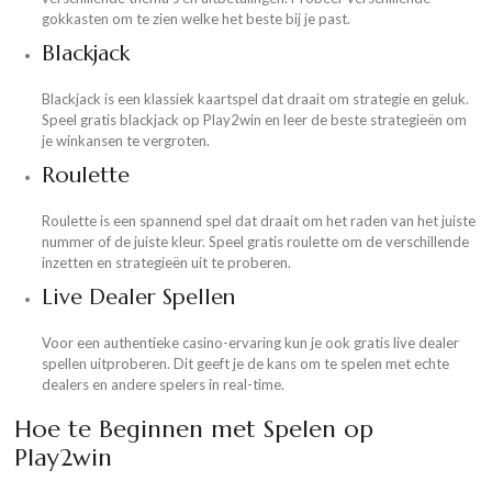
gokkasten om te zien welke het beste bij je past.
Blackjack
Blackjack is een klassiek kaartspel dat draait om strategie en geluk.
Speel gratis blackjack op Play2win en leer de beste strategieën om
je winkansen te vergroten.
Roulette
Roulette is een spannend spel dat draait om het raden van het juiste
nummer of de juiste kleur. Speel gratis roulette om de verschillende
inzetten en strategieën uit te proberen.
Live Dealer Spellen
Voor een authentieke casino-ervaring kun je ook gratis live dealer
spellen uitproberen. Dit geeft je de kans om te spelen met echte
dealers en andere spelers in real-time.
Hoe te Beginnen met Spelen op
Play2win