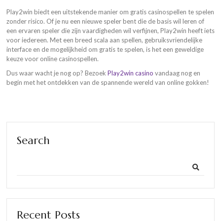
Play2win biedt een uitstekende manier om gratis casinospellen te spelen
zonder risico. Of je nu een nieuwe speler bent die de basis wil leren of
een ervaren speler die zijn vaardigheden wil verfijnen, Play2win heeft iets
voor iedereen. Met een breed scala aan spellen, gebruiksvriendelijke
interface en de mogelijkheid om gratis te spelen, is het een geweldige
keuze voor online casinospellen.
Dus waar wacht je nog op? Bezoek
Play2win casino
vandaag nog en
begin met het ontdekken van de spannende wereld van online gokken!
Search
Recent Posts