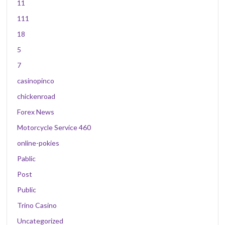
11
111
18
5
7
casinopinco
chickenroad
Forex News
Motorcycle Service 460
online-pokies
Pablic
Post
Public
Trino Casino
Uncategorized