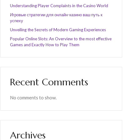
Understanding Player Complaints in the Casino World
Игровые стратегии для онлайн-казино ваш путь к
успеху
Unveiling the Secrets of Modern Gaming Experiences
Popular Online Slots: An Overview to the most effective
Games and Exactly How to Play Them
Recent Comments
No comments to show.
Archives