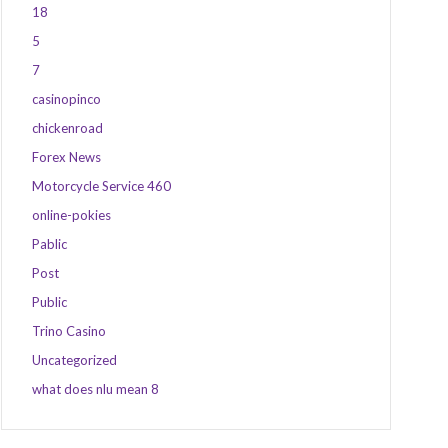
18
5
7
casinopinco
chickenroad
Forex News
Motorcycle Service 460
online-pokies
Pablic
Post
Public
Trino Casino
Uncategorized
what does nlu mean 8