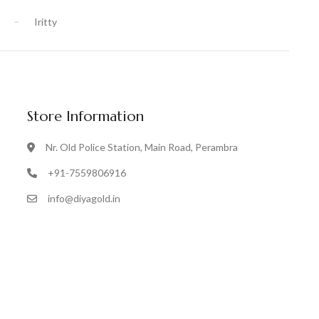
Iritty
Store Information
Nr. Old Police Station, Main Road, Perambra
+91-7559806916
info@diyagold.in