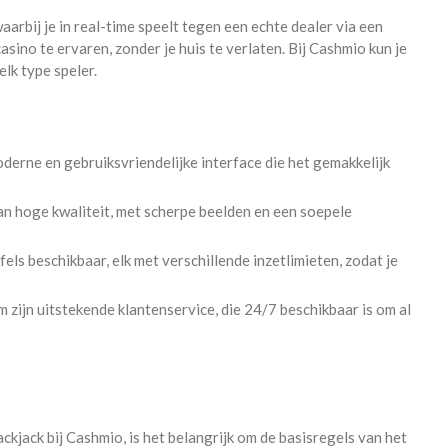
waarbij je in real-time speelt tegen een echte dealer via een
asino te ervaren, zonder je huis te verlaten. Bij Cashmio kun je
elk type speler.
erne en gebruiksvriendelijke interface die het gemakkelijk
van hoge kwaliteit, met scherpe beelden en een soepele
fels beschikbaar, elk met verschillende inzetlimieten, zodat je
zijn uitstekende klantenservice, die 24/7 beschikbaar is om al
ckjack bij Cashmio, is het belangrijk om de basisregels van het