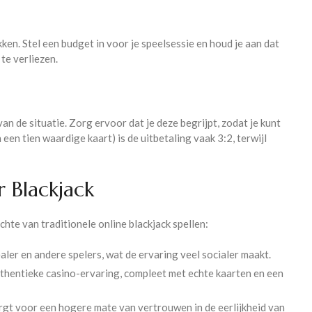
en. Stel een budget in voor je speelsessie en houd je aan dat
te verliezen.
van de situatie. Zorg ervoor dat je deze begrijpt, zodat je kunt
 een tien waardige kaart) is de uitbetaling vaak 3:2, terwijl
 Blackjack
chte van traditionele online blackjack spellen:
ler en andere spelers, wat de ervaring veel socialer maakt.
thentieke casino-ervaring, compleet met echte kaarten en een
orgt voor een hogere mate van vertrouwen in de eerlijkheid van