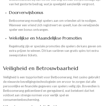
van het gestorte bedrag, wat je speelgeld aanzienlijk vergroot.
Doorverwijsbonus
Betboomerang moedigt spelers aan om vrienden uit te nodigen.
Wanneer een vriend zich registreert en speelt, kan de verwijzende
speler een bonus ontvangen.
Wekelijkse en Maandelijkse Promoties
Regelmatig zijn er speciale promoties die spelers de kans geven om
extra prijzen te winnen. Dit kan variëren van gratis spins tot extra
sweepstakes tickets.
Veiligheid en Betrouwbaarheid
Veiligheid is een topprioriteit voor Betboomerang. Het casino gebruikt
de nieuwste beveiligingstechnologieën om ervoor te zorgen dat alle
persoonlijke en financiële gegevens van spelers veilig zijn. Bovendien is
Betboomerang gelicentieerd en gereguleerd, wat betekent dat het
voldoet aan strenge normen voor eerlijk spel en
consumentenbescherming.