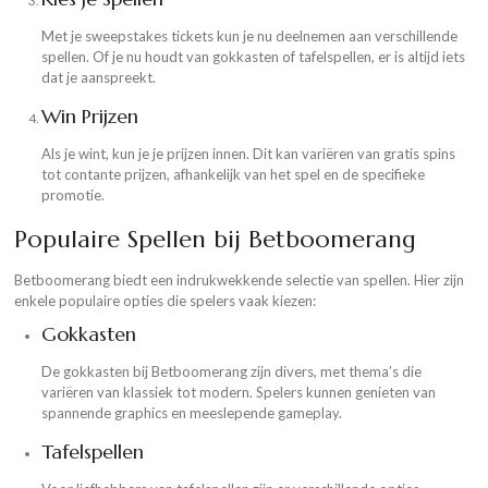
Met je sweepstakes tickets kun je nu deelnemen aan verschillende
spellen. Of je nu houdt van gokkasten of tafelspellen, er is altijd iets
dat je aanspreekt.
Win Prijzen
Als je wint, kun je je prijzen innen. Dit kan variëren van gratis spins
tot contante prijzen, afhankelijk van het spel en de specifieke
promotie.
Populaire Spellen bij Betboomerang
Betboomerang biedt een indrukwekkende selectie van spellen. Hier zijn
enkele populaire opties die spelers vaak kiezen:
Gokkasten
De gokkasten bij Betboomerang zijn divers, met thema’s die
variëren van klassiek tot modern. Spelers kunnen genieten van
spannende graphics en meeslepende gameplay.
Tafelspellen