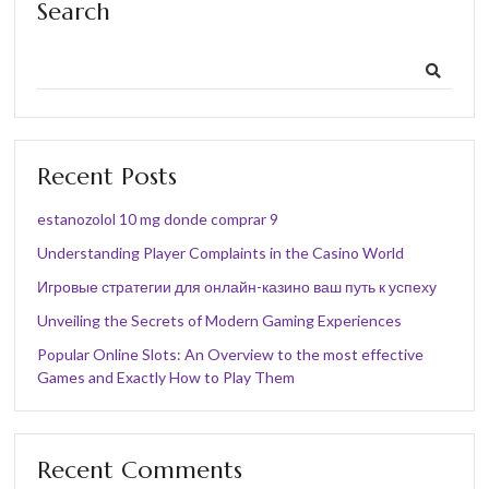
Search
Recent Posts
estanozolol 10 mg donde comprar 9
Understanding Player Complaints in the Casino World
Игровые стратегии для онлайн-казино ваш путь к успеху
Unveiling the Secrets of Modern Gaming Experiences
Popular Online Slots: An Overview to the most effective
Games and Exactly How to Play Them
Recent Comments