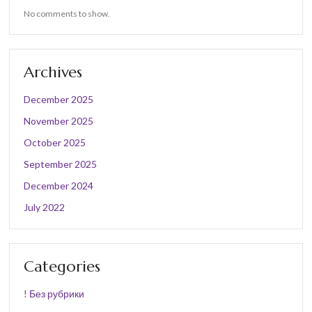
No comments to show.
Archives
December 2025
November 2025
October 2025
September 2025
December 2024
July 2022
Categories
! Без рубрики