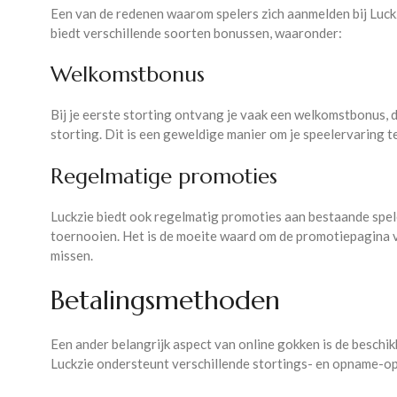
Een van de redenen waarom spelers zich aanmelden bij Luckz
biedt verschillende soorten bonussen, waaronder:
Welkomstbonus
Bij je eerste storting ontvang je vaak een welkomstbonus, d
storting. Dit is een geweldige manier om je speelervaring t
Regelmatige promoties
Luckzie biedt ook regelmatig promoties aan bestaande spel
toernooien. Het is de moeite waard om de promotiepagina v
missen.
Betalingsmethoden
Een ander belangrijk aspect van online gokken is de besch
Luckzie ondersteunt verschillende stortings- en opname-op