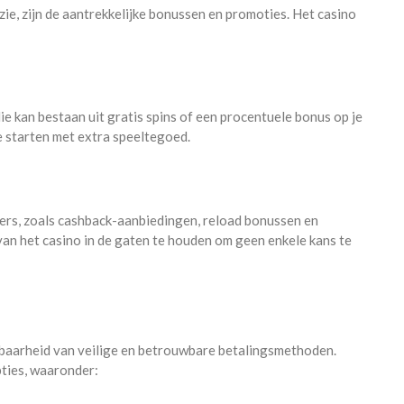
ie, zijn de aantrekkelijke bonussen en promoties. Het casino
ie kan bestaan uit gratis spins of een procentuele bonus op je
e starten met extra speeltegoed.
ers, zoals cashback-aanbiedingen, reload bonussen en
an het casino in de gaten te houden om geen enkele kans te
ikbaarheid van veilige en betrouwbare betalingsmethoden.
ties, waaronder: