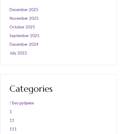
December 2025
November 2025
October 2025
September 2025
December 2024
July 2022
Categories
! Без рубрики
1
11
111