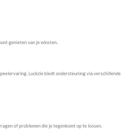
kunt genieten van je winsten.
speelervaring. Luckzie biedt ondersteuning via verschillende
ragen of problemen die je tegenkomt op te lossen.