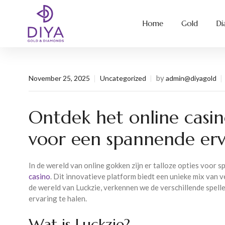
Home
Gold
Di
by
November 25, 2025
Uncategorized
admin@diyagold
Ontdek het online casin
voor een spannende erv
In de wereld van online gokken zijn er talloze opties voor sp
casino
. Dit innovatieve platform biedt een unieke mix van v
de wereld van Luckzie, verkennen we de verschillende spellen
ervaring te halen.
Wat is Luckzie?