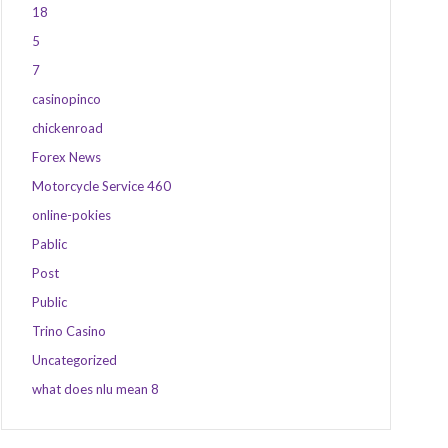
18
5
7
casinopinco
chickenroad
Forex News
Motorcycle Service 460
online-pokies
Pablic
Post
Public
Trino Casino
Uncategorized
what does nlu mean 8