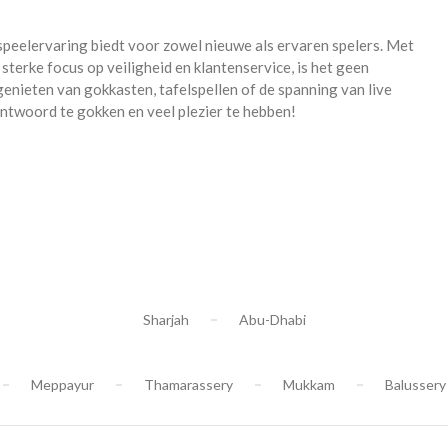
speelervaring biedt voor zowel nieuwe als ervaren spelers. Met
sterke focus op veiligheid en klantenservice, is het geen
genieten van gokkasten, tafelspellen of de spanning van live
rantwoord te gokken en veel plezier te hebben!
Sharjah
Abu-Dhabi
Meppayur
Thamarassery
Mukkam
Balussery