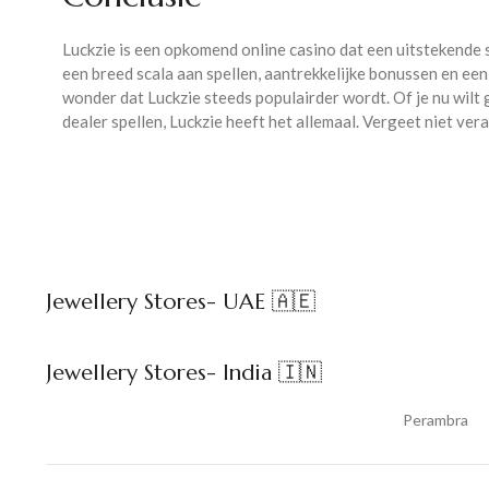
Luckzie is een opkomend online casino dat een uitstekende 
een breed scala aan spellen, aantrekkelijke bonussen en een 
wonder dat Luckzie steeds populairder wordt. Of je nu wilt 
dealer spellen, Luckzie heeft het allemaal. Vergeet niet ve
Jewellery Stores- UAE 🇦🇪
Jewellery Stores- India 🇮🇳
Perambra