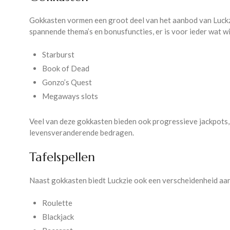
Gokkasten vormen een groot deel van het aanbod van Luckzi
spannende thema’s en bonusfuncties, er is voor ieder wat wil
Starburst
Book of Dead
Gonzo’s Quest
Megaways slots
Veel van deze gokkasten bieden ook progressieve jackpots,
levensveranderende bedragen.
Tafelspellen
Naast gokkasten biedt Luckzie ook een verscheidenheid aan
Roulette
Blackjack