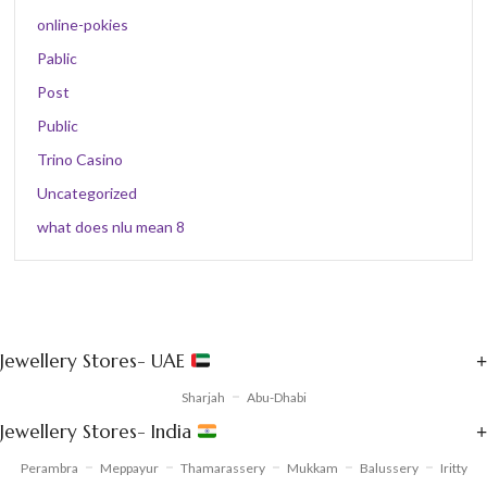
online-pokies
Pablic
Post
Public
Trino Casino
Uncategorized
what does nlu mean 8
Jewellery Stores- UAE
Sharjah
Abu-Dhabi
Jewellery Stores- India
Perambra
Meppayur
Thamarassery
Mukkam
Balussery
Iritty