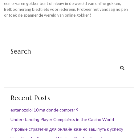
een ervaren gokker bent of nieuw in de wereld van online gokken,
Betboomerang biedt iets voor iedereen. Probeer het vandaag nog en
ontdek de spannende wereld van online gokken!
Search
Recent Posts
estanozolol 10 mg donde comprar 9
Understanding Player Complaints in the Casino World
Игровые стратегии для онлайн-казино ваш путь к успеху