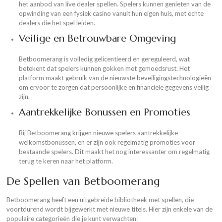
het aanbod van live dealer spellen. Spelers kunnen genieten van de
opwinding van een fysiek casino vanuit hun eigen huis, met echte
dealers die het spel leiden.
Veilige en Betrouwbare Omgeving
Betboomerang is volledig gelicentieerd en gereguleerd, wat
betekent dat spelers kunnen gokken met gemoedsrust. Het
platform maakt gebruik van de nieuwste beveiligingstechnologieën
om ervoor te zorgen dat persoonlijke en financiële gegevens veilig
zijn.
Aantrekkelijke Bonussen en Promoties
Bij Betboomerang krijgen nieuwe spelers aantrekkelijke
welkomstbonussen, en er zijn ook regelmatig promoties voor
bestaande spelers. Dit maakt het nog interessanter om regelmatig
terug te keren naar het platform.
De Spellen van Betboomerang
Betboomerang heeft een uitgebreide bibliotheek met spellen, die
voortdurend wordt bijgewerkt met nieuwe titels. Hier zijn enkele van de
populaire categorieën die je kunt verwachten: