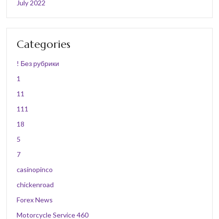
July 2022
Categories
! Без рубрики
1
11
111
18
5
7
casinopinco
chickenroad
Forex News
Motorcycle Service 460