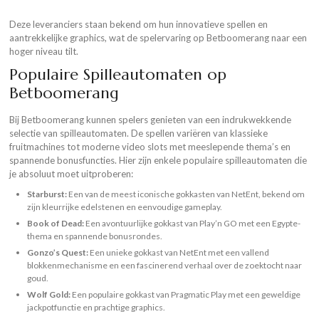
Deze leveranciers staan bekend om hun innovatieve spellen en
aantrekkelijke graphics, wat de spelervaring op Betboomerang naar een
hoger niveau tilt.
Populaire Spilleautomaten op
Betboomerang
Bij Betboomerang kunnen spelers genieten van een indrukwekkende
selectie van spilleautomaten. De spellen variëren van klassieke
fruitmachines tot moderne video slots met meeslepende thema’s en
spannende bonusfuncties. Hier zijn enkele populaire spilleautomaten die
je absoluut moet uitproberen:
Starburst:
Een van de meest iconische gokkasten van NetEnt, bekend om
zijn kleurrijke edelstenen en eenvoudige gameplay.
Book of Dead:
Een avontuurlijke gokkast van Play’n GO met een Egypte-
thema en spannende bonusrondes.
Gonzo’s Quest:
Een unieke gokkast van NetEnt met een vallend
blokkenmechanisme en een fascinerend verhaal over de zoektocht naar
goud.
Wolf Gold:
Een populaire gokkast van Pragmatic Play met een geweldige
jackpotfunctie en prachtige graphics.