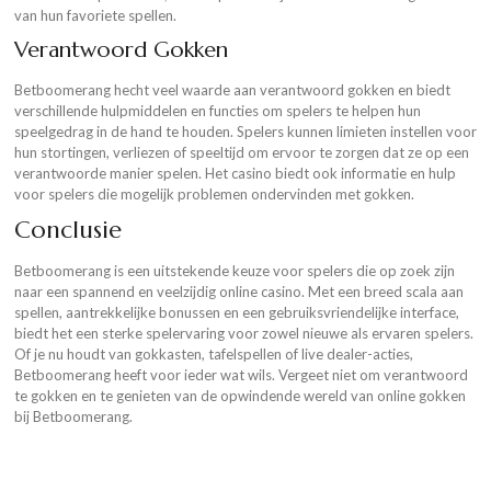
van hun favoriete spellen.
Verantwoord Gokken
Betboomerang hecht veel waarde aan verantwoord gokken en biedt
verschillende hulpmiddelen en functies om spelers te helpen hun
speelgedrag in de hand te houden. Spelers kunnen limieten instellen voor
hun stortingen, verliezen of speeltijd om ervoor te zorgen dat ze op een
verantwoorde manier spelen. Het casino biedt ook informatie en hulp
voor spelers die mogelijk problemen ondervinden met gokken.
Conclusie
Betboomerang is een uitstekende keuze voor spelers die op zoek zijn
naar een spannend en veelzijdig online casino. Met een breed scala aan
spellen, aantrekkelijke bonussen en een gebruiksvriendelijke interface,
biedt het een sterke spelervaring voor zowel nieuwe als ervaren spelers.
Of je nu houdt van gokkasten, tafelspellen of live dealer-acties,
Betboomerang heeft voor ieder wat wils. Vergeet niet om verantwoord
te gokken en te genieten van de opwindende wereld van online gokken
bij Betboomerang.