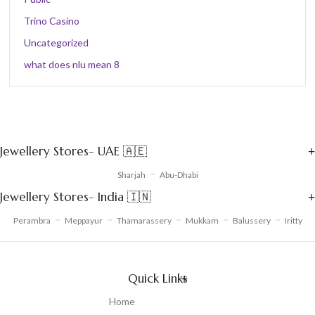
Trino Casino
Uncategorized
what does nlu mean 8
Jewellery Stores- UAE 🇦🇪
Sharjah
Abu-Dhabi
Jewellery Stores- India 🇮🇳
Perambra
Meppayur
Thamarassery
Mukkam
Balussery
Iritty
Quick Links
Home