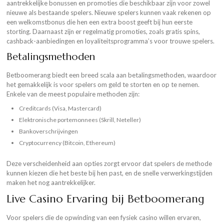
aantrekkelijke bonussen en promoties die beschikbaar zijn voor zowel
nieuwe als bestaande spelers. Nieuwe spelers kunnen vaak rekenen op
een welkomstbonus die hen een extra boost geeft bij hun eerste
storting. Daarnaast zijn er regelmatig promoties, zoals gratis spins,
cashback-aanbiedingen en loyaliteitsprogramma’s voor trouwe spelers.
Betalingsmethoden
Betboomerang biedt een breed scala aan betalingsmethoden, waardoor
het gemakkelijk is voor spelers om geld te storten en op te nemen.
Enkele van de meest populaire methoden zijn:
Creditcards (Visa, Mastercard)
Elektronische portemonnees (Skrill, Neteller)
Bankoverschrijvingen
Cryptocurrency (Bitcoin, Ethereum)
Deze verscheidenheid aan opties zorgt ervoor dat spelers de methode
kunnen kiezen die het beste bij hen past, en de snelle verwerkingstijden
maken het nog aantrekkelijker.
Live Casino Ervaring bij Betboomerang
Voor spelers die de opwinding van een fysiek casino willen ervaren,