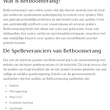
Wat is Betboomerang?
Betboomerang is een online casino dat zijn deuren opende met als doel
een unieke en opwindende spelomgeving te creëren voor spelers. Met
een gebruiksvriendelijke interface en een breed scala aan spellen, is het
een aantrekkelijk platform voor zowel nieuwe als ervaren spelers.
Betboomerang biedt niet alleen een scala aan gokkasten, maar ook
tafelspellen, live casino-opties en sportweddenschappen, waardoor het
een veelzijdige keuze is voor spelers die van verschillende soorten
gokken houden.
De Spelleveranciers van Betboomerang
Een van de sterkste punten van Betboomerang is de samenwerking met
enkele van de beste spelleveranciers in de industrie. Dit zorgt ervoor dat
de spellen van hoge kwaliteit zijn en dat spelers kunnen genieten van een
veilige en eerlijke speelomgeving. Enkele van de gerenommeerde
aanbieders die hun spellen op Betboomerang aanbieden zijn:
NetEnt
Microgaming
Play’n GO
Evolution Gaming
Quickspin