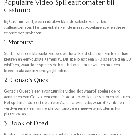
Populaire Video Spilleautomater bij
Cashmio
Bij Cashmio vind je een indrukwekkende selectie van video
spilleautomater. Hier zijn enkele van de meest populaire spellen die je
zeker moet proberen:
1. Starburst
Starburst is een klassieke video slot die bekend staat om zijn levendige
kleuren en eenvoudige gameplay. Dit spel biedt een 5×3 speelveld en 10
winlijnen, waardoor spelers de kans hebben om te winnen met een
breed scala aan inzetmogelijkheden.
2. Gonzo’s Quest
Gonzo’s Quest is een avontuurlijke video slot waarbij spelers de rol
aannemen van Gonzo, een conquistador op zoek naar verloren schatten.
Het spel introduceert de unieke Avalanche-functie, waarbij symbolen
verdwijnen na een winnende combinatie en nieuwe symbolen in hun
plaats vallen.
3. Book of Dead
Book of Dead is een populair spel dat spelers meeneemt op een reis