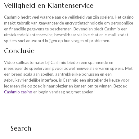
Veiligheid en Klantenservice
Cashmio hecht veel waarde aan de veiligheid van zijn spelers. Het casino
maakt gebruik van geavanceerde encryptietechnologie om persoonlijke
en financiële gegevens te beschermen. Bovendien biedt Cashmio een
uitstekende klantenservice, beschikbaar via live chat en e-mail, zodat
spelers snel antwoord krijgen op hun vragen of problemen.
Conclusie
Video spilleautomater bij Cashmio bieden een spannende en
meeslepende speelervaring voor zowel nieuwe als ervaren spelers. Met
een breed scala aan spellen, aantrekkelijke bonussen en een
gebruiksvriendelijke interface, is Cashmio een uitstekende keuze voor
iedereen die op zoek is naar plezier en kansen om te winnen. Bezoek
Cashmio casino
en begin vandaag nog met spelen!
Search