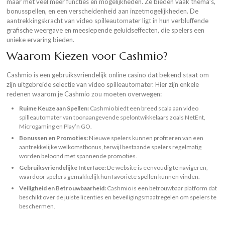
maar met veel meer functies en mogelijkheden. Ze bieden vaak thema’s,
bonusspellen, en een verscheidenheid aan inzetmogelijkheden. De
aantrekkingskracht van video spilleautomater ligt in hun verbluffende
grafische weergave en meeslepende geluidseffecten, die spelers een
unieke ervaring bieden.
Waarom Kiezen voor Cashmio?
Cashmio is een gebruiksvriendelijk online casino dat bekend staat om
zijn uitgebreide selectie van video spilleautomater. Hier zijn enkele
redenen waarom je Cashmio zou moeten overwegen:
Ruime Keuze aan Spellen:
Cashmio biedt een breed scala aan video
spilleautomater van toonaangevende spelontwikkelaars zoals NetEnt,
Microgaming en Play’n GO.
Bonussen en Promoties:
Nieuwe spelers kunnen profiteren van een
aantrekkelijke welkomstbonus, terwijl bestaande spelers regelmatig
worden beloond met spannende promoties.
Gebruiksvriendelijke Interface:
De website is eenvoudig te navigeren,
waardoor spelers gemakkelijk hun favoriete spellen kunnen vinden.
Veiligheid en Betrouwbaarheid:
Cashmio is een betrouwbaar platform dat
beschikt over de juiste licenties en beveiligingsmaatregelen om spelers te
beschermen.