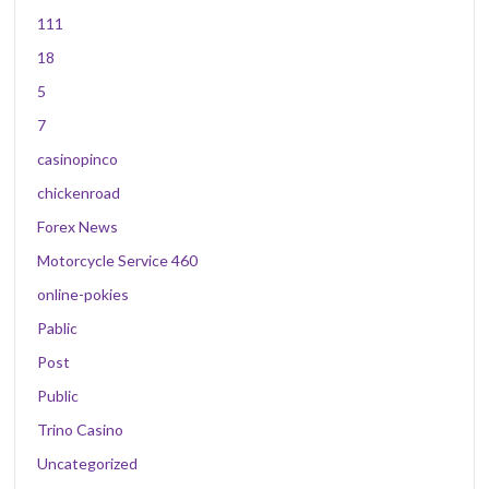
111
18
5
7
casinopinco
chickenroad
Forex News
Motorcycle Service 460
online-pokies
Pablic
Post
Public
Trino Casino
Uncategorized